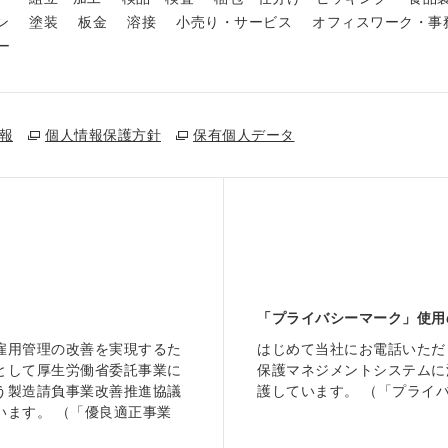
ン
塗装
板金
溶接
小売り・サービス
オフィスワーク・事
ー
報
個人情報保護方針
保有個人データ
「プライバシーマーク」使用
雇用管理の改善を実現するた
はじめて当社にお電話いただ
として厚生労働省委託事業に
保護マネジメントシステムに
う製造請負事業改善推進協議
護しています。 （「プライ
います。 （「優良適正事業