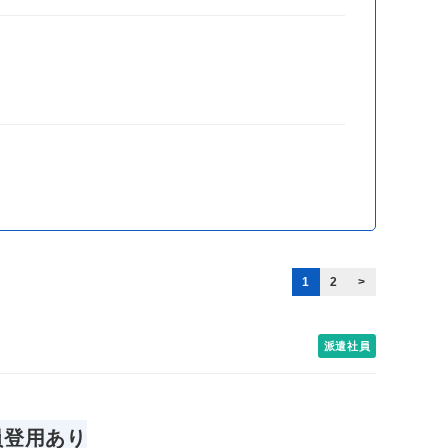
1
2
>
派遣社員
員登用あり