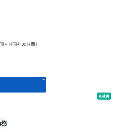
8時間＋時間外30時間）
る
正社員
勤務