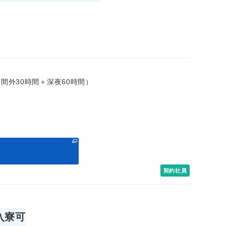
＋時間外30時間＋深夜60時間）
る
契約社員
入寮可