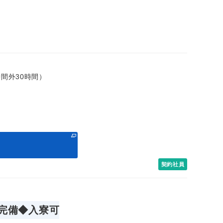
＋時間外30時間）
る
契約社員
完備◆入寮可