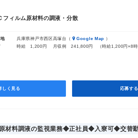
Ｃフィルム原材料の調液・分散
務地
兵庫県神戸市西区高塚台（
Google Map
）
与
時給 1,200円 月収例 241,800円 （時給1,200円×
詳しく見る
応募す
原材料調液の監視業務◆正社員◆入寮可◆交替