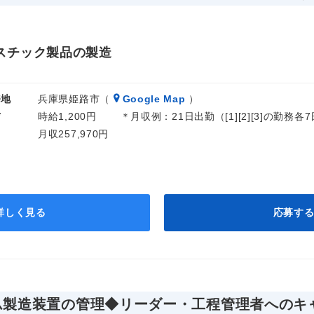
スチック製品の製造
務地
兵庫県姫路市（
Google Map
）
与
時給1,200円 ＊月収例：21日出勤（[1][2][3]の勤務
月収257,970円
詳しく見る
応募す
ム製造装置の管理◆リーダー・工程管理者へのキ