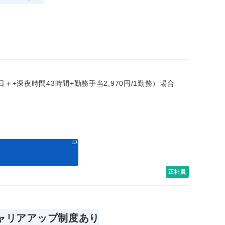
各7日＋+深夜時間43時間+勤務手当2,970円/1勤務）場合
る
正社員
ャリアアップ制度あり