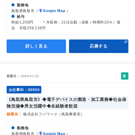
勤務地
鳥取県鳥取市（
Google Map
）
給与
時給1,250円 ＊月収例：21日出勤（深夜＋時間外20Ｈ）場
合 月収258,116円
詳しく見る
応募する
派
更新日
2026-07-21
遣
社
お仕事ID：60004
員
《鳥取県鳥取市》◆電子デバイスの製造・加工業務◆社会保
険完備◆男女活躍中◆未経験者歓迎
就業先
株式会社フジワーク（鳥取事業所）
勤務地
鳥取県鳥取市（
Google Map
）