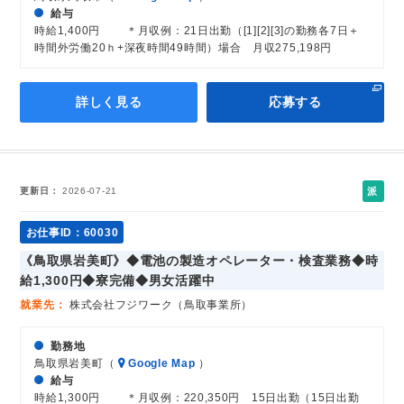
給与
時給1,400円 ＊月収例：21日出勤（[1][2][3]の勤務各7日＋
時間外労働20ｈ+深夜時間49時間）場合 月収275,198円
詳しく見る
応募する
派
更新日
2026-07-21
遣
社
お仕事ID：60030
員
《鳥取県岩美町》◆電池の製造オペレーター・検査業務◆時
給1,300円◆寮完備◆男女活躍中
就業先
株式会社フジワーク（鳥取事業所）
勤務地
鳥取県岩美町（
Google Map
）
給与
時給1,300円 ＊月収例：220,350円 15日出勤（15日出勤