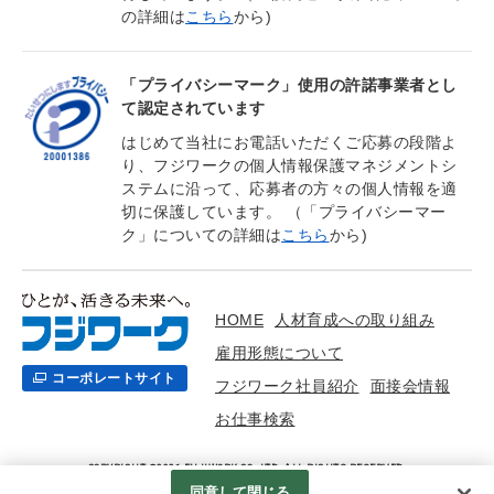
の詳細は
こちら
から)
「プライバシーマーク」使用の許諾事業者とし
て認定されています
はじめて当社にお電話いただくご応募の段階よ
り、フジワークの個人情報保護マネジメントシ
ステムに沿って、応募者の方々の個人情報を適
切に保護しています。 （「プライバシーマー
ク」についての詳細は
こちら
から)
HOME
人材育成への取り組み
雇用形態について
コーポレートサイト
フジワーク社員紹介
面接会情報
お仕事検索
COPYRIGHT ©2021 FUJIWORK CO,. LTD. ALL RIGHTS RESERVED.
同意して閉じる