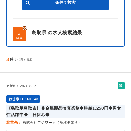
鳥取県 の求人検索結果
3
RESULT
3
件
1～3件を表示
派
更新日
2026-07-21
遣
社
お仕事ID：60048
員
《鳥取県鳥取市》◆金属製品検査業務◆時給1,250円◆男女
性活躍中◆土日休み◆
就業先
株式会社フジワーク（鳥取事業所）