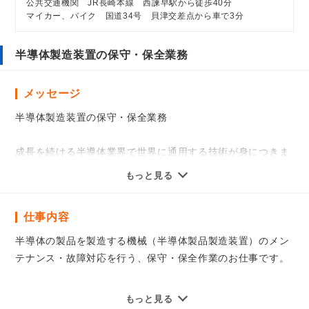
公共交通機関 JR長崎本線 西諫早駅から徒歩40分
マイカー、バイク 国道34号 貝津交差点から車で3分
半導体製造装置の保守・保全業務
メッセージ
半導体製造装置の保守・保全業務
成長を続ける半導体業界で世界に通用する技術が身につきま
す！
もっと見る
今後も成長を続ける半導体業界で、世界トップ企業にて就労
仕事内容
していただき、最先端の技術や専門知識を習得できます。世
界中のものづくりを支える分野で実践的な経験を積みながら
半導体の製品を製造する機械（半導体製品製造装置）のメン
活躍できる技術者を目指せる環境です。
テナンス・故障対応を行う、保守・保全作業のお仕事です。
弊社の教育機関となるSTC（セミコンダクタトレーニングセ
ンター）にて半導体基礎教育、工具の取り扱い、メンテナン
お仕事の内容説明としては
もっと見る
ス等の入社時教育を実施します。経験豊富な専任トレーナー