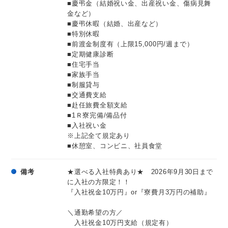
■慶弔金（結婚祝い金、出産祝い金、傷病見舞
金など）
■慶弔休暇（結婚、出産など）
■特別休暇
■前渡金制度有（上限15,000円/週まで）
■定期健康診断
■住宅手当
■家族手当
■制服貸与
■交通費支給
■赴任旅費全額支給
■1Ｒ寮完備/備品付
■入社祝い金
※上記全て規定あり
■休憩室、コンビニ、社員食堂
備考
★選べる入社特典あり★ 2026年9月30日まで
に入社の方限定！！
『入社祝金10万円』or『寮費月3万円の補助』
＼通勤希望の方／
入社祝金10万円支給（規定有）