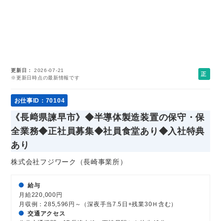
更新日
2026-07-21
正
※更新日時点の最新情報です
社
員
お仕事ID：70104
《長﨑県諫早市》◆半導体製造装置の保守・保
全業務◆正社員募集◆社員食堂あり◆入社特典
あり
株式会社フジワーク（長崎事業所）
給与
月給220,000円
月収例：285,596円～（深夜手当7.5日+残業30Ｈ含む）
交通アクセス