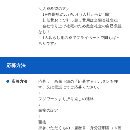
＼入寮希望の方／
1R寮費補助3万円/月（入社から1年間）
赴任費および引っ越し費用は全額会社負担
会社借り上げ社宅のため敷金礼金の自己負担
なし！
1人暮らし用の寮でプライベート空間もばっ
ちりです♪
応募方法
応募方法
応募： 画面下部の「応募する」ボタンを押
す、又は電話にてご応募ください。
↓
フジワークより折り返しの連絡
↓
面接の設定
↓
面接
持参いただくもの：履歴書、身分証明書（※運