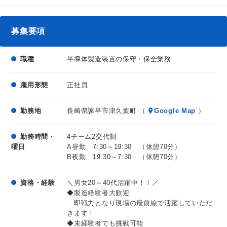
半導体製品が出来上がるまで、さまざまな工程があり、工程
がひとつひとつ丁寧に、基礎からしっかりと教えます。未経
毎に製品を製造するために使用する機械は異なります。
験者でも入社時研修で安心して仕事を始められます。
入社後に配属される工程で使用されている機械のメンテナン
募集要項
スや故障（トラブル）対応を行なうのが、保守・保全作業と
言います。機械は24時間稼働しています。どんな機械でも、
職種
半導体製造装置の保守・保全業務
動き続けるとパーツの汚れ、消耗による部品の劣化、時には
故障するときもあります。お仕事としては、そのような機械
雇用形態
正社員
の清掃・洗浄・部品交換・故障個所の修理などを行なうのが
設備エンジニアのお仕事となります。
勤務地
長崎県諫早市津久葉町 （
Google Map
）
お仕事の場所は工場内に設置されている“クリーンルーム”と
勤務時間・
4チーム2交代制
呼ばれている特別な環境下（ほこりや静電気の発生が抑えら
曜日
A昼勤 7:30～19:30 （休憩70分）
れた空間）でのお仕事がメインとなります。
B夜勤 19:30～7:30 （休憩70分）
【1日の流れ】
資格・経験
＼男女20～40代活躍中！！／
① 出勤～タイムカード打刻
◆製造経験者大歓迎
② クリーンルーム入室
即戦力となり現場の最前線で活躍していただ
きます！
③ 前勤務者との引継ぎ
◆未経験者でも挑戦可能