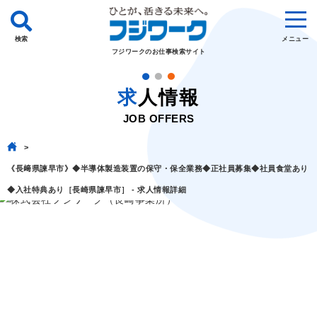
検索
メニュー
フジワークのお仕事検索サイト
求人情報
JOB OFFERS
《長﨑県諫早市》◆半導体製造装置の保守・保全業務◆正社員募集◆社員食堂あり
◆入社特典あり［長崎県諫早市］ - 求人情報詳細