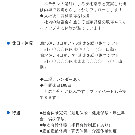
④ 業務開始
ベテランの講師による技術指導と充実した研
半導体の製品を製造する機械（半導体製品製造装置）の
修内容で基礎からしっかりフォローします！
メンテナンス・故障対応など
◆入社後に資格取得を応援
社内の勉強会を通じて国家資格の取得やスキ
※午前～昼食～午後 計3回（70分）休憩
ルアップする体制が整っています！
⑤ 次勤務者との引継ぎ
⑥ クリーンルーム退室
休日・休暇
3勤3休…3日働いて3連休を繰り返すシフト
⑦ タイムカード打刻～帰宅
例）〇〇〇休休休〇〇〇 （〇＝出勤）
4勤4休…4日働いて4連休を繰り返すシフト
例）〇〇〇〇休休休休〇〇〇〇 （〇＝出
勤）
◆工場カレンダーあり
◆年間休日185日
月の半分がお休みです！プライベートも充実
できます！
待遇
■社会保険完備（雇用保険・健康保険・厚生年
金・労災保険）
■年次有給休暇（半日有給制度もあり）
■産前産後休業・育児休業・介護休業制度