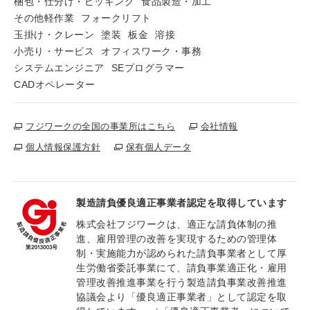
梱包・仕分け・ピッキング
食品製造・加工
その他軽作業
フォークリフト
玉掛け・クレーン
塗装
板金
溶接
小売り・サービス
オフィスワーク・事務
システムエンジニア
SEプログラマー
CADオペレーター
フジワークの全国の事業所はこちら
会社情報
個人情報保護方針
保有個人データ
製造請負優良適正事業者認定を取得しています
株式会社フジワークは、適正な請負体制の推
進、雇用管理の改善を実現するための管理体
制・実施能力が認められた請負事業者として厚
生労働省委託事業にて、請負事業適正化・雇用
管理改善推進事業を行う製造請負事業改善推進
協議会より「優良適正事業者」として認定を取