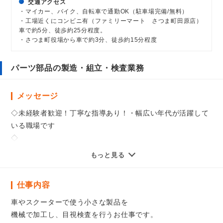
交通アクセス
・マイカー、バイク、自転車で通勤OK（駐車場完備/無料）
・工場近くにコンビニ有（ファミリーマート さつま町田原店）
車で約5分、徒歩約25分程度。
・さつま町役場から車で約3分、徒歩約15分程度
パーツ部品の製造・組立・検査業務
メッセージ
◇未経験者歓迎！丁寧な指導あり！・幅広い年代が活躍して
いる職場です
◇
・健康、厚生年金、雇用、労災（入社日より加入）
もっと見る
・交通費規定支給有 ・制服貸与
・残業、深夜手当 ・有休 半休/6ヶ月後法定通り
仕事内容
・賞与、退職金制度、家族手当、住宅手当（規定有）
・正社員登用制度
車やスクーターで使う小さな製品を
・資格取得促進支援制度
機械で加工し、目視検査を行うお仕事です。