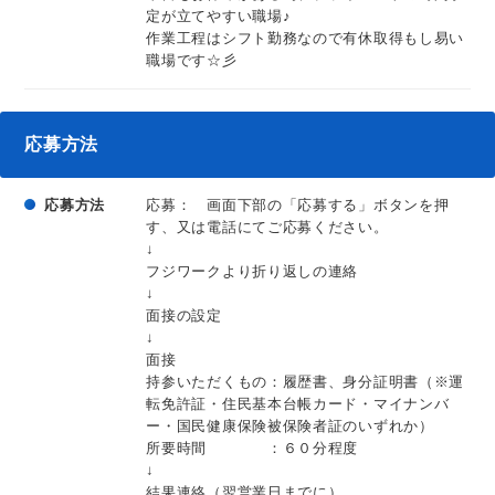
定が立てやすい職場♪
作業工程はシフト勤務なので有休取得もし易い
職場です☆彡
応募方法
応募方法
応募： 画面下部の「応募する」ボタンを押
す、又は電話にてご応募ください。
↓
フジワークより折り返しの連絡
↓
面接の設定
↓
面接
持参いただくもの：履歴書、身分証明書（※運
転免許証・住民基本台帳カード・マイナンバ
ー・国民健康保険被保険者証のいずれか）
所要時間 ：６０分程度
↓
結果連絡（翌営業日までに）