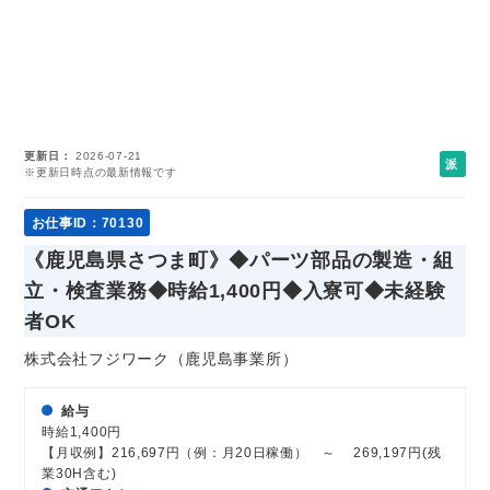
更新日
2026-07-21
派
※更新日時点の最新情報です
遣
社
お仕事ID：70130
員
《鹿児島県さつま町》◆パーツ部品の製造・組
立・検査業務◆時給1,400円◆入寮可◆未経験
者OK
株式会社フジワーク（鹿児島事業所）
給与
時給1,400円
【月収例】216,697円（例：月20日稼働） ～ 269,197円(残
業30H含む)