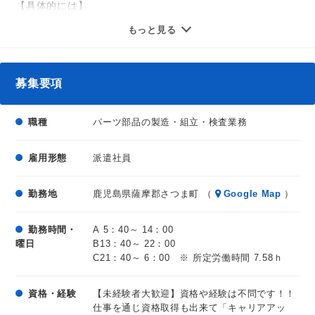
・前途金制度有（上限15,000円まで）
【具体的には】
※食堂完備、自動販売機設置
自動車部品の製造業務をお任せ。
もっと見る
手のひらサイズの軽い部品を
お気軽にご応募下さい。（問合せのみもＯＫ）
装置へセットしボタンを押して稼働。
装置が順調に稼働しているか確認し
募集要項
稼働が完了したら製品を取り出し検査を行います。
【お仕事の流れ】
職種
パーツ部品の製造・組立・検査業務
部品製造装置稼働操作→出来栄えの確認
→サンプリング確認→装置調整→アラーム解除
雇用形態
派遣社員
＊専門的な知識は不要！
＊室内でのコツコツ・モクモク軽作業！
勤務地
鹿児島県薩摩郡さつま町 （
Google Map
）
＊研修制度も充実しており、未経験の方も
しっかり学んだ上で業務に臨めます！
勤務時間・
A 5：40～ 14：00
※工場内は帽子と安全靴の着用が必須になります。
曜日
B13：40～ 22：00
C21：40～ 6：00 ※ 所定労働時間 7.58ｈ
資格・経験
【未経験者大歓迎】資格や経験は不問です！！
仕事を通じ資格取得も出来て「キャリアアッ