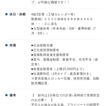
プ」が可能な職場です！！
休日・休暇
4組3交替（工場カレンダー有）
勤務例）ＣＣＣＣ休休ＢＢＢＢ休ＡＡＡＡ
休・・・Ｃに戻る
■大型連休有（年末年始・GW・夏季休暇（7
月・8月））
待遇
■社会保険完備
■正社員登用制度有
■資格取得促進支援制度有
■賞与、退職金制度、家族手当、住宅手当（規
定有）
■前渡金制度有（上限15,000円まで）
■社員寮対応（1Rタイプ：家具家電付き）
※更衣室個人ロッカー完備、休憩所完備、自動
販売機設置。
備考
【 給与は1分単位での計算♪高時給で長期安定
のお仕事！ 】
平日もお休みがある為、プライベートの時間予