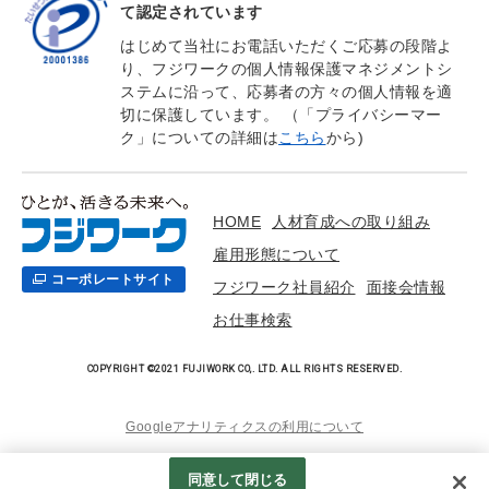
て認定されています
はじめて当社にお電話いただくご応募の段階よ
り、フジワークの個人情報保護マネジメントシ
ステムに沿って、応募者の方々の個人情報を適
切に保護しています。 （「プライバシーマー
ク」についての詳細は
こちら
から)
HOME
人材育成への取り組み
雇用形態について
コーポレートサイト
フジワーク社員紹介
面接会情報
お仕事検索
COPYRIGHT ©2021 FUJIWORK CO,. LTD. ALL RIGHTS RESERVED.
Googleアナリティクスの利用について
同意して閉じる