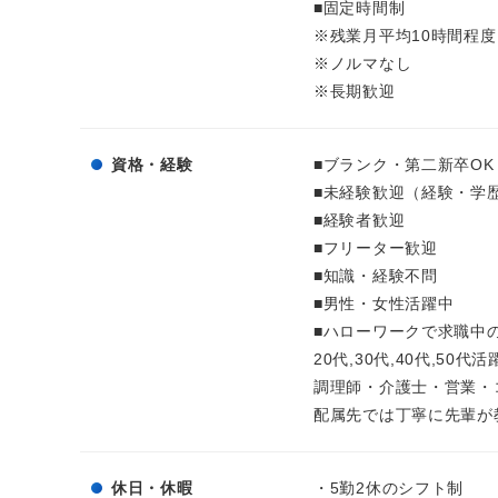
■固定時間制
※残業月平均10時間程度
※ノルマなし
※長期歓迎
資格・経験
■ブランク・第二新卒OK
■未経験歓迎（経験・学
■経験者歓迎
■フリーター歓迎
■知識・経験不問
■男性・女性活躍中
■ハローワークで求職中
20代,30代,40代,50代
調理師・介護士・営業・
配属先では丁寧に先輩が
休日・休暇
・5勤2休のシフト制