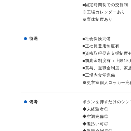
■固定時間制での交替制
※工場カレンダーあり
※育休制度あり
待遇
■社会保険完備
■正社員登用制度有
■資格取得促進支援制度
■前渡金制度有（上限15,
■賞与、退職金制度、家
■工場内食堂完備
※更衣室個人ロッカー完
備考
ボタンを押すだけのシン
◆未経験者◎
◆空調完備◎
◆週払い可◎