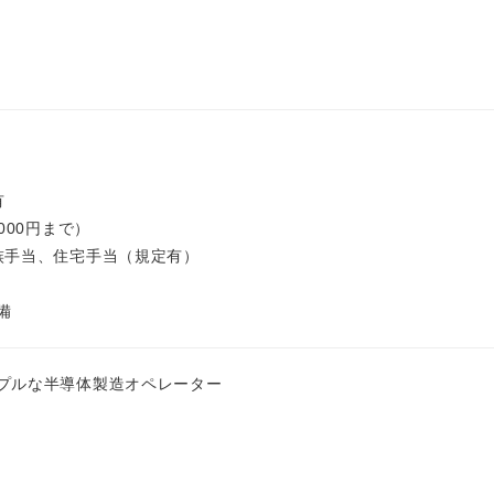
有
000円まで）
族手当、住宅手当（規定有）
備
プルな半導体製造オペレーター